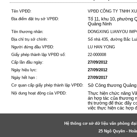
Tên VPĐD:
VPĐD CÔNG TY TNHH XU
Địa điểm đặt trụ sở VPĐD:
Tổ 11, khu 10, phường 
Quảng Ninh
Tên thương nhân:
DONGXING LIANYOU IMP
Địa chỉ trụ sở chính:
Số nhà 435, đường Bắc Luâ
Người đứng đầu VPĐD:
LU HAN YONG
Giấy phép thành lập VPĐD số:
22-000008
Cấp lần đầu ngày:
27/09/2012
Ngày hiệu lực:
27/09/2012
Ngày hết hạn :
27/09/2017
Cơ quan cấp giấy phép thành lập VPĐD:
Sở Công thương Quảng
Nội dung hoạt động của VPĐD:
Thực hiện chức năng Văn
án hợp tác của thương n
thị trường để thúc đẩy 
việc thực hiện các hợp đ
Hệ thống cơ sở dữ liệu văn phòng đại
25 Ngô Quyền - Hoàn